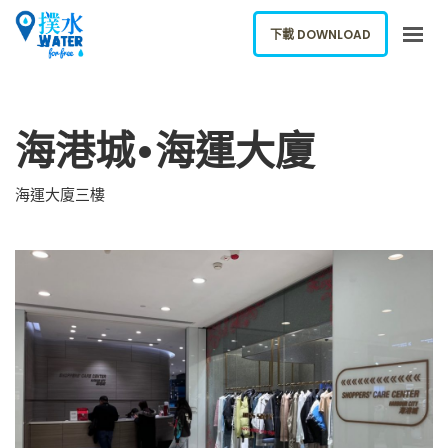
下載 DOWNLOAD
關於我們
海港城•海運大廈
下載應用
網誌
海運大廈三樓
報告新飲水機
ENGLISH
下載 DOWNLOAD