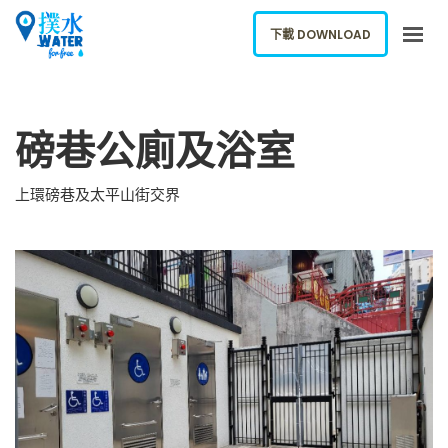
下載 DOWNLOAD
關於我們
磅巷公廁及浴室
下載應用
網誌
上環磅巷及太平山街交界
報告新飲水機
ENGLISH
下載 DOWNLOAD