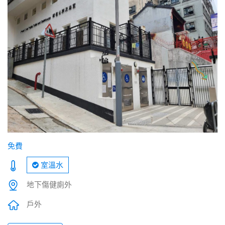
免費
室溫水
地下傷健廁外
戶外