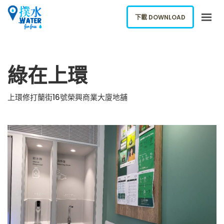
下載 DOWNLOAD
關於我們
綠在上環
下載應用
網誌
上環修打蘭街16號榮興商業大廈地舖
報告新飲水機
ENGLISH
下載 DOWNLOAD