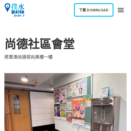
下載 DOWNLOAD
關於我們
尚德社區會堂
下載應用
網誌
將軍澳尚德邨尚美樓一樓
報告新飲水機
ENGLISH
下載 DOWNLOAD