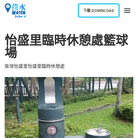
下載 DOWNLOAD
關於我們
怡盛里臨時休憩處籃球
下載應用
場
網誌
報告新飲水機
柴灣怡盛里怡盛里臨時休憩處
ENGLISH
下載 DOWNLOAD