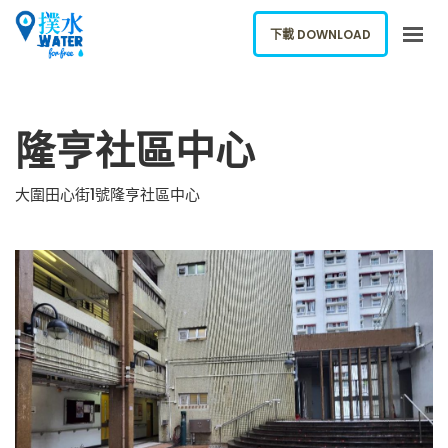
下載 DOWNLOAD
關於我們
隆亨社區中心
下載應用
網誌
大圍田心街1號隆亨社區中心
報告新飲水機
ENGLISH
下載 DOWNLOAD