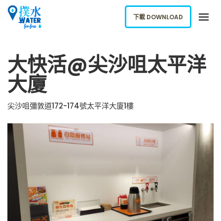
下載 DOWNLOAD
關於我們
大快活@尖沙咀太平洋
下載應用
大廈
網誌
報告新飲水機
尖沙咀彌敦道172-174號太平洋大廈1樓
ENGLISH
下載 DOWNLOAD