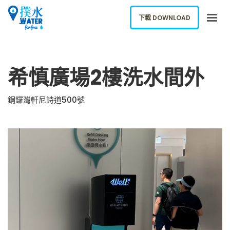
下載 DOWNLOAD
關於我們
希慎廣場2樓洗水間外
下載應用
網誌
銅鑼灣軒尼詩道500號
報告新飲水機
ENGLISH
下載 DOWNLOAD