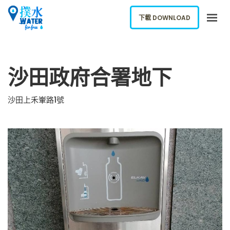
下載 DOWNLOAD
關於我們
沙田政府合署地下
下載應用
網誌
沙田上禾輋路1號
報告新飲水機
ENGLISH
下載 DOWNLOAD