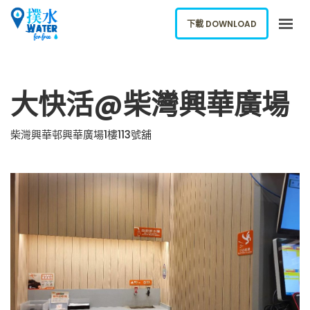
下載 DOWNLOAD
關於我們
大快活@柴灣興華廣場
下載應用
網誌
柴灣興華邨興華廣場1樓113號舖
報告新飲水機
ENGLISH
下載 DOWNLOAD