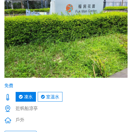
免費
凍水
室溫水
近帆船涼亭
戶外