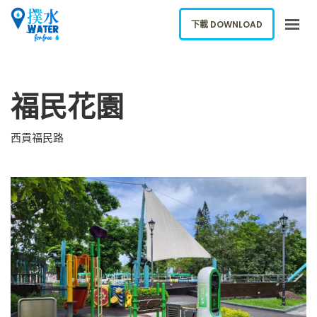
下載 DOWNLOAD
關於我們
福民花園
下載應用
網誌
西貢福民路
報告新飲水機
ENGLISH
下載 DOWNLOAD