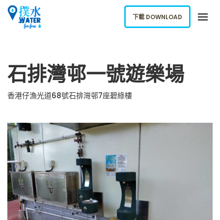
下載 DOWNLOAD
關於我們
石排灣邨一號遊樂場
下載應用
網誌
香港仔漁光道68號石排灣邨7座碧綠樓
報告新飲水機
ENGLISH
下載 DOWNLOAD