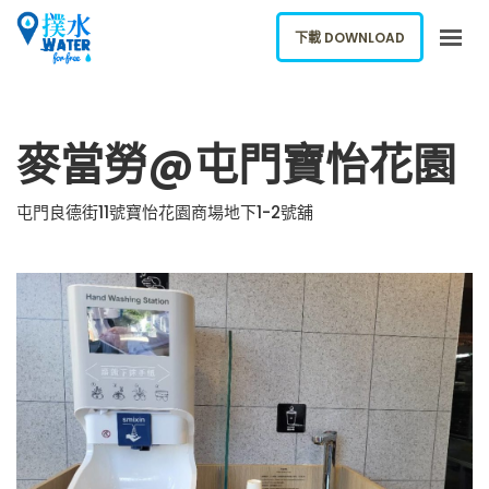
下載 DOWNLOAD
關於我們
麥當勞@屯門寶怡花園
下載應用
網誌
屯門良德街11號寶怡花園商場地下1-2號舖
報告新飲水機
ENGLISH
下載 DOWNLOAD