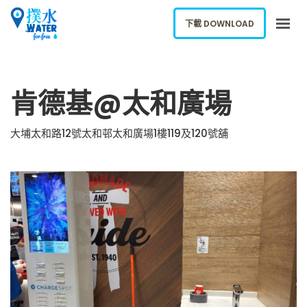
下載 DOWNLOAD
關於我們
肯德基@太和廣場
下載應用
網誌
大埔太和路12號太和邨太和廣場1樓119及120號舖
報告新飲水機
ENGLISH
下載 DOWNLOAD