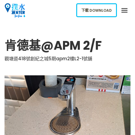
下載 DOWNLOAD
關於我們
肯德基@APM 2/F
下載應用
網誌
觀塘道418號創紀之城5期apm2樓L2-1號舖
報告新飲水機
ENGLISH
下載 DOWNLOAD