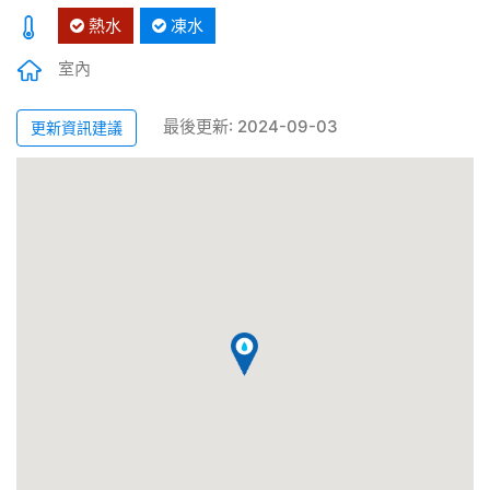
熱水
凍水
室內
最後更新: 2024-09-03
更新資訊建議