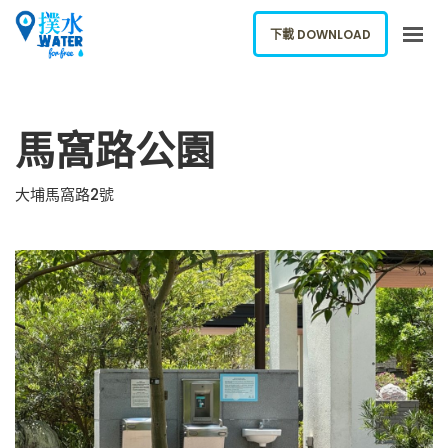
下載 DOWNLOAD
關於我們
馬窩路公園
下載應用
網誌
大埔馬窩路2號
報告新飲水機
ENGLISH
下載 DOWNLOAD