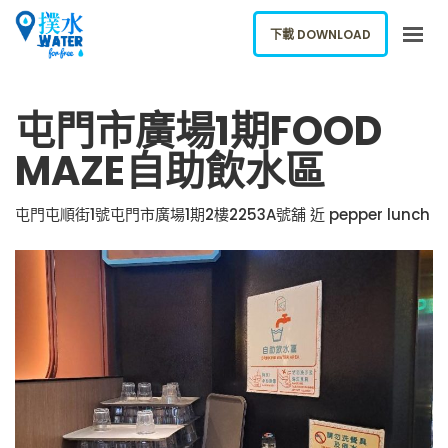
下載 DOWNLOAD
關於我們
屯門市廣場1期FOOD
下載應用
MAZE自助飲水區
網誌
報告新飲水機
屯門屯順街1號屯門市廣場1期2樓2253A號舖 近 pepper lunch
ENGLISH
下載 DOWNLOAD