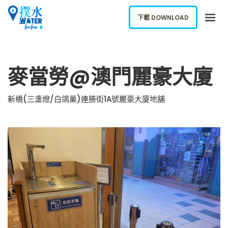
下載 DOWNLOAD
關於我們
麥當勞@澳門麗豪大廈
下載應用
網誌
新橋(三盞燈/白鴿巢)連勝街1A號麗豪大廈地舖
報告新飲水機
ENGLISH
下載 DOWNLOAD