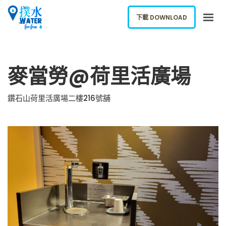
下載 DOWNLOAD
關於我們
麥當勞@荷里活廣場
下載應用
網誌
鑽石山荷里活廣場二樓216號舖
報告新飲水機
ENGLISH
下載 DOWNLOAD