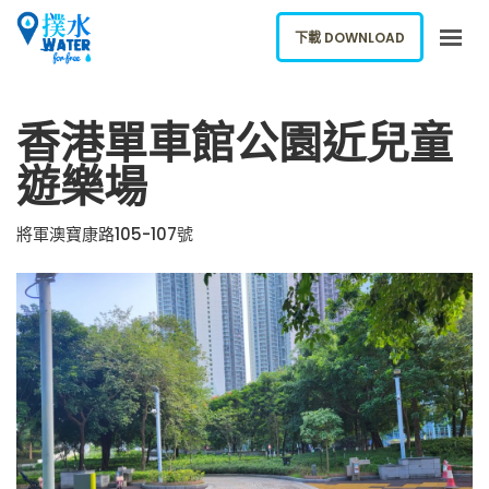
下載 DOWNLOAD
關於我們
香港單車館公園近兒童
下載應用
遊樂場
網誌
報告新飲水機
將軍澳寶康路105-107號
ENGLISH
下載 DOWNLOAD