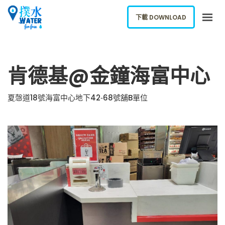
下載 DOWNLOAD
關於我們
肯德基@金鐘海富中心
下載應用
網誌
夏愨道18號海富中心地下42‐68號舖B單位
報告新飲水機
ENGLISH
下載 DOWNLOAD