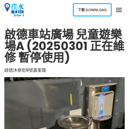
下載 DOWNLOAD
啟德車站廣場 兒童遊樂
關於我們
下載應用
場A (20250301 正在維
網誌
修 暫停使用)
報告新飲水機
啟德沐泰街9號嘉峯匯
ENGLISH
下載 DOWNLOAD