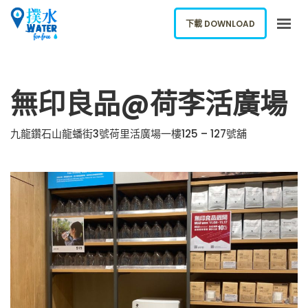
下載 DOWNLOAD
關於我們
無印良品@荷李活廣場
下載應用
網誌
九龍鑽石山龍蟠街3號荷里活廣場一樓125 – 127號舖
報告新飲水機
ENGLISH
下載 DOWNLOAD