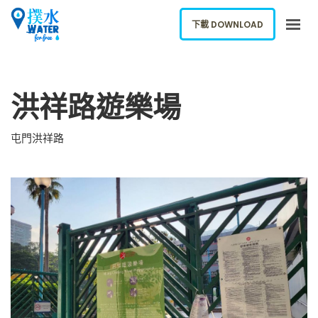
下載 DOWNLOAD
關於我們
洪祥路遊樂場
下載應用
網誌
屯門洪祥路
報告新飲水機
ENGLISH
下載 DOWNLOAD