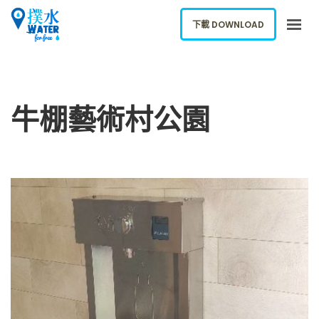
下載 DOWNLOAD
關於我們
下載應用
牛棚藝術村公園
網誌
報告新飲水機
ENGLISH
下載 DOWNLOAD