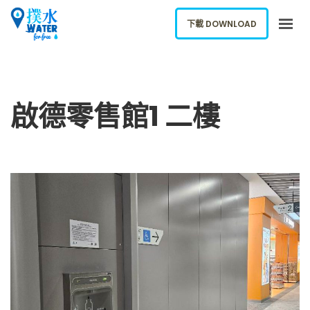
下載 DOWNLOAD
關於我們
下載應用
啟德零售館1 二樓
網誌
報告新飲水機
ENGLISH
下載 DOWNLOAD