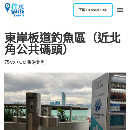
下載 DOWNLOAD
關於我們
東岸板道釣魚區（近北
下載應用
角公共碼頭）
網誌
報告新飲水機
75VX+CC 香港北角
ENGLISH
下載 DOWNLOAD