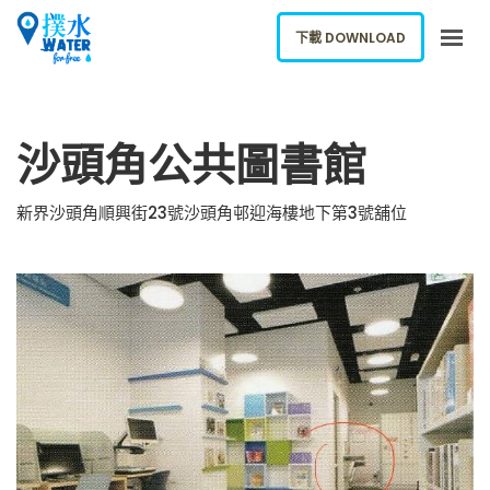
下載 DOWNLOAD
關於我們
沙頭角公共圖書館
下載應用
網誌
新界沙頭角順興街23號沙頭角邨迎海樓地下第3號舖位
報告新飲水機
ENGLISH
下載 DOWNLOAD