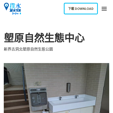
下載 DOWNLOAD
關於我們
塱原自然生態中心
下載應用
網誌
新界古洞北塱原自然生態公園
報告新飲水機
ENGLISH
下載 DOWNLOAD