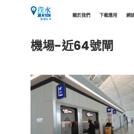
關於我們
下載應用
網
機場-近64號閘