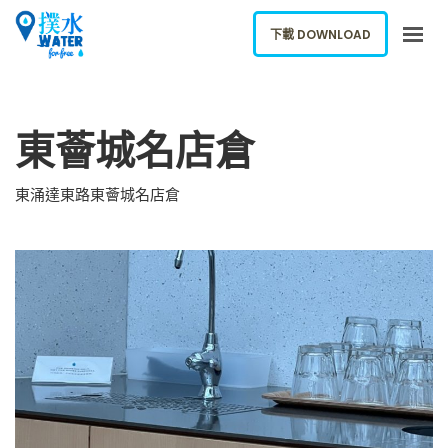
下載 DOWNLOAD
關於我們
東薈城名店倉
下載應用
網誌
東涌達東路東薈城名店倉
報告新飲水機
ENGLISH
下載 DOWNLOAD