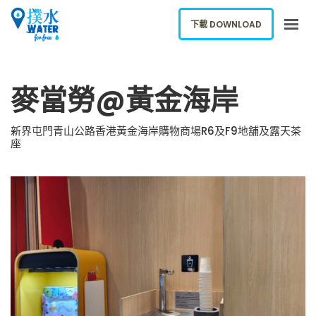
下載 DOWNLOAD
關於我們
麥當勞@黃金海岸
下載應用
網誌
新界屯門青山公路香港黃金海岸購物商場R6及F9地舖及露天茶
座
報告新飲水機
ENGLISH
下載 DOWNLOAD