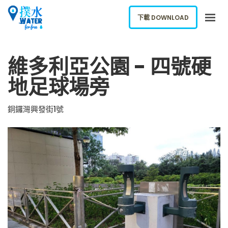
下載 DOWNLOAD
關於我們
維多利亞公園 - 四號硬
下載應用
地足球場旁
網誌
報告新飲水機
銅鑼灣興發街1號
ENGLISH
下載 DOWNLOAD