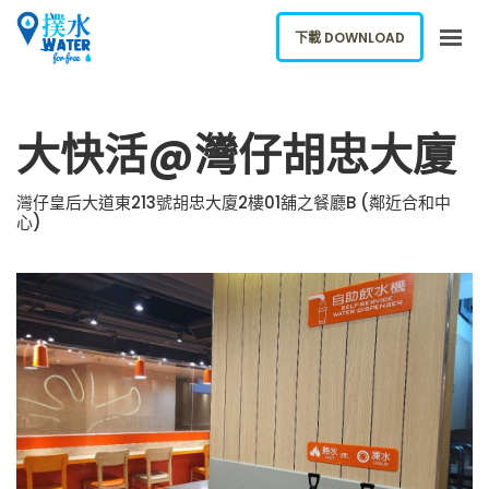
下載 DOWNLOAD
關於我們
大快活@灣仔胡忠大廈
下載應用
網誌
灣仔皇后大道東213號胡忠大廈2樓01舖之餐廳B (鄰近合和中
心)
報告新飲水機
ENGLISH
下載 DOWNLOAD