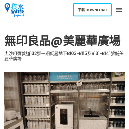
下載 DOWNLOAD
關於我們
無印良品@美麗華廣場
下載應用
網誌
尖沙咀彌敦道132號一期低層地下B103-B115及B131-B141號舖美
麗華廣場
報告新飲水機
ENGLISH
下載 DOWNLOAD