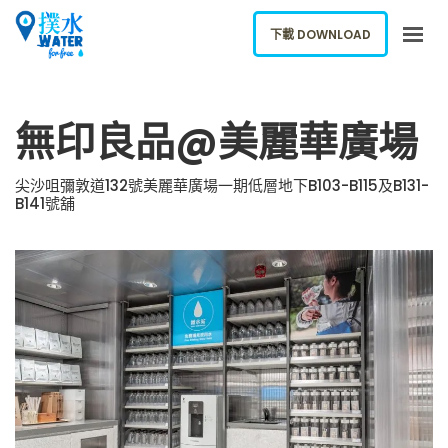
下載 DOWNLOAD
關於我們
無印良品@美麗華廣場
下載應用
網誌
尖沙咀彌敦道132號美麗華廣場一期低層地下B103-B115及B131-
B141號舖
報告新飲水機
ENGLISH
下載 DOWNLOAD