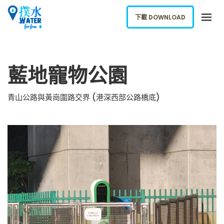
下載 DOWNLOAD
關於我們
藍地寵物公園
下載應用
網誌
青山公路與黃崗圍路交界 (港深西部公路橋底)
報告新飲水機
ENGLISH
下載 DOWNLOAD