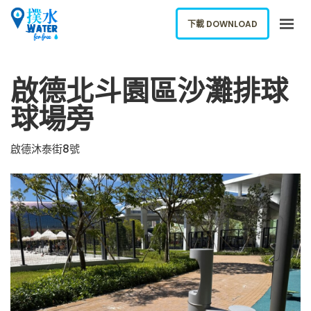
下載 DOWNLOAD
關於我們
啟德北斗園區沙灘排球
下載應用
球場旁
網誌
報告新飲水機
啟德沐泰街8號
ENGLISH
下載 DOWNLOAD