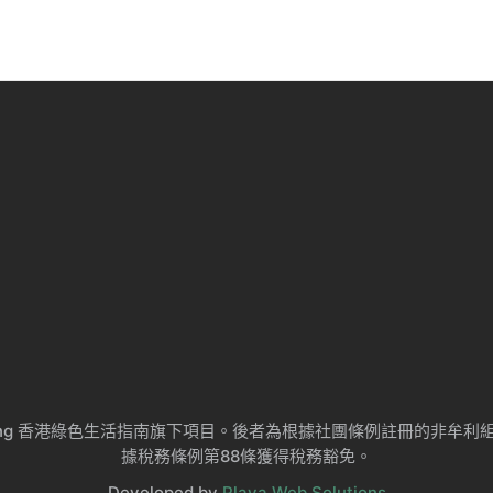
ng Kong 香港綠色生活指南旗下項目。後者為根據社團條例註冊的非
據稅務條例第88條獲得稅務豁免。
Developed by
Playa Web Solutions