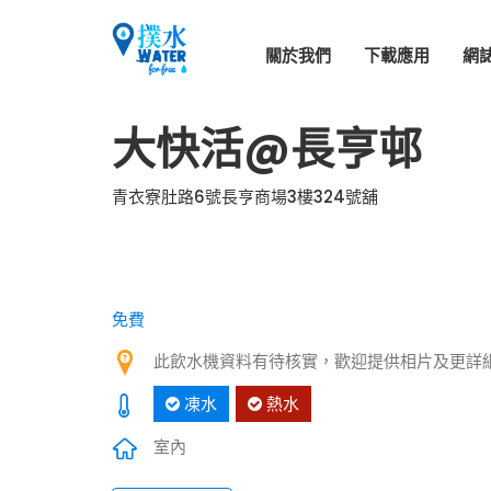
關於我們
下載應用
網
大快活@長亨邨
青衣寮肚路6號長亨商場3樓324號舖
免費
此飲水機資料有待核實，歡迎提供相片及更詳
凍水
熱水
室內