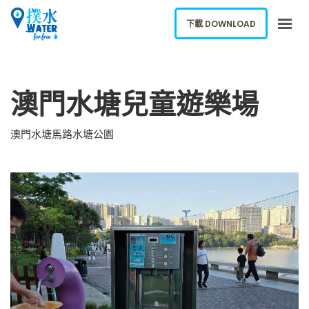
下載 DOWNLOAD
關於我們
澳門水塘兒童遊樂場
下載應用
網誌
澳門水塘馬路水塘公園
報告新飲水機
ENGLISH
下載 DOWNLOAD