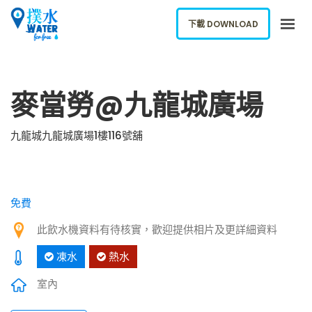
下載 DOWNLOAD
關於我們
麥當勞@九龍城廣場
下載應用
網誌
九龍城九龍城廣場1樓116號舖
報告新飲水機
ENGLISH
免費
下載 DOWNLOAD
此飲水機資料有待核實，歡迎提供相片及更詳細資料
凍水
熱水
室內