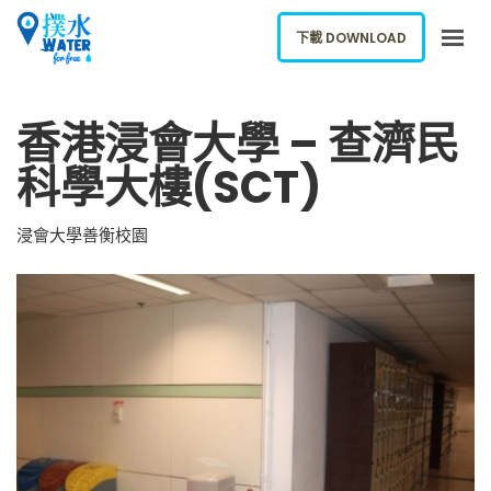
下載 DOWNLOAD
關於我們
香港浸會大學 – 查濟民
下載應用
科學大樓(SCT)
網誌
報告新飲水機
浸會大學善衡校園
ENGLISH
下載 DOWNLOAD