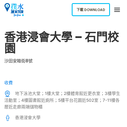
下載 DOWNLOAD
關於我們
香港浸會大學 – 石門校
下載應用
園
網誌
報告新飲水機
沙田安睦街8號
ENGLISH
收費
下載 DOWNLOAD
地下泳池大堂；1樓大堂；2樓體育館近更衣室；3樓學生
活動室；4樓圖書館近廁所；5樓平台花園近502室；7-11樓各
層近走廊兩端儲物櫃
香港浸會大學