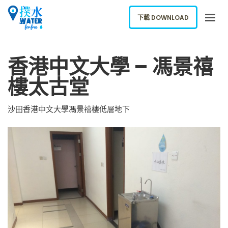
下載 DOWNLOAD
關於我們
香港中文大學 – 馮景禧
下載應用
樓太古堂
網誌
報告新飲水機
沙田香港中文大學馮景禧樓低層地下
ENGLISH
下載 DOWNLOAD