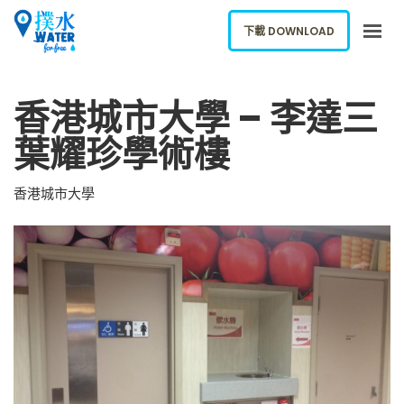
下載 DOWNLOAD
關於我們
香港城市大學 – 李達三
下載應用
葉耀珍學術樓
網誌
報告新飲水機
香港城市大學
ENGLISH
下載 DOWNLOAD