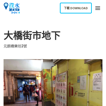
下載 DOWNLOAD
關於我們
大橋街市地下
下載應用
網誌
元朗橋樂坊2號
報告新飲水機
ENGLISH
下載 DOWNLOAD