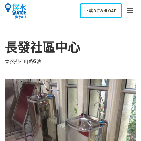
下載 DOWNLOAD
關於我們
長發社區中心
下載應用
網誌
青衣担杆山路6號
報告新飲水機
ENGLISH
下載 DOWNLOAD