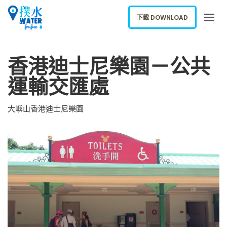
下載 DOWNLOAD
關於我們
香港迪士尼樂園－公共
下載應用
運輸交匯處
網誌
報告新飲水機
大嶼山香港迪士尼樂園
ENGLISH
下載 DOWNLOAD