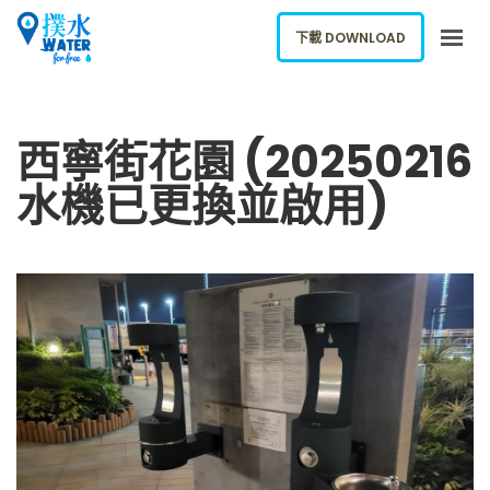
下載 DOWNLOAD
關於我們
西寧街花園 (20250216
下載應用
水機已更換並啟用)
網誌
報告新飲水機
ENGLISH
下載 DOWNLOAD